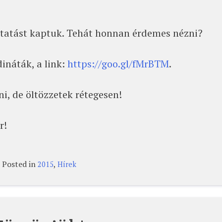
oztatást kaptuk. Tehát honnan érdemes nézni?
ináták, a link:
https://goo.gl/fMrBTM
.
i, de öltözzetek rétegesen!
r!
Posted in
,
2015
Hírek