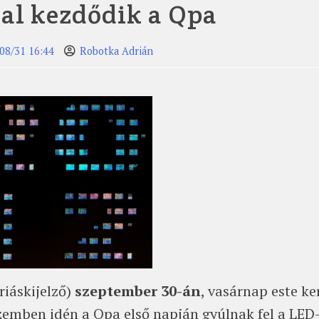
al kezdődik a Qpa
08/31 16:44
Robotka Adrián
riáskijelző)
szeptember 30-án
, vasárnap este ke
zemben idén a Qpa első napján gyúlnak fel a LED