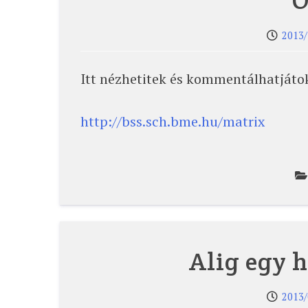
O
2013/
Itt nézhetitek és kommentálhatjátok
http://bss.sch.bme.hu/matrix
Alig egy 
2013/