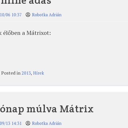
nline adás
10/06 10:37
Robotka Adrián
 élőben a Mátrixot:
Posted in
,
2013
Hírek
hónap múlva Mátrix
09/13 14:31
Robotka Adrián