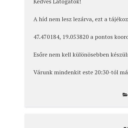
Kedves Látogatók!
A híd nem lesz lezárva, ezt a tájék
47.470184, 19.053820 a pontos koord
Esőre nem kell különösebben készüln
Várunk mindenkit este 20:30-tól má