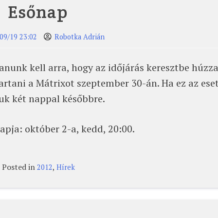
Esőnap
09/19 23:02
Robotka Adrián
nunk kell arra, hogy az időjárás keresztbe húzza
rtani a Mátrixot szeptember 30-án. Ha ez az ese
juk két nappal későbbre.
apja: október 2-a, kedd, 20:00.
Posted in
,
2012
Hírek