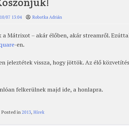
Köszönjük!
10/07 13:04
Robotka Adrián
 a Mátrixot – akár élőben, akár streamről. Ezútta
quare
-en.
en jeleztétek vissza, hogy jöttök. Az élő közvetíté
lóan felkerülnek majd ide, a honlapra.
Posted in
,
2013
Hírek