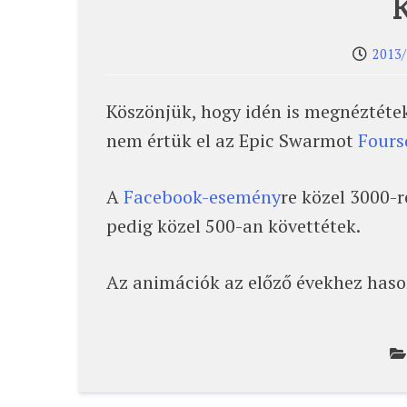
2013/
Köszönjük, hogy idén is megnéztétek
nem értük el az Epic Swarmot
Fours
A
Facebook-esemény
re közel 3000-r
pedig közel 500-an követtétek.
Az animációk az előző évekhez hason