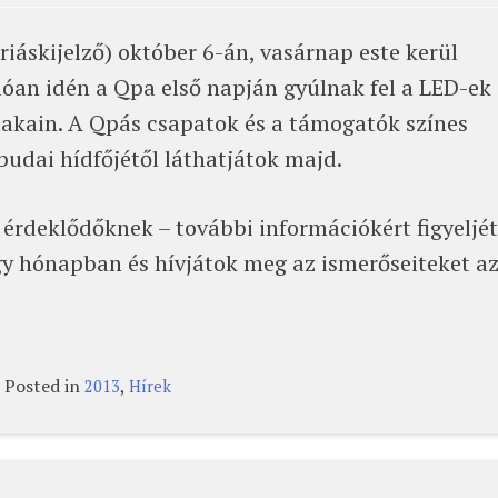
iáskijelző) október 6-án, vasárnap este kerül
óan idén a Qpa első napján gyúlnak fel a LED-ek
lakain. A Qpás csapatok és a támogatók színes
budai hídfőjétől láthatjátok majd.
érdeklődőknek – további információkért figyeljét
y hónapban és hívjátok meg az ismerőseiteket a
Posted in
,
2013
Hírek