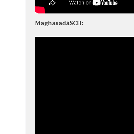
MaghasadáSCH: