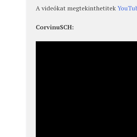
A videókat megtekinthetitek
YouTub
CorvinuSCH: