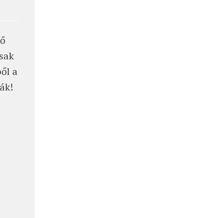
ső
csak
ől a
ták!