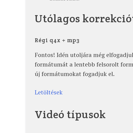
Utólagos korrekció
Régi q4x + mp3
Fontos! Idén utoljára még elfogadj
formátumát a lentebb felsorolt for
új formátumokat fogadjuk el.
Letöltések
Videó típusok