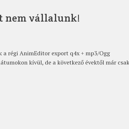
t nem vállalunk!
uk a régi AnimEditor export q4x + mp3/Ogg
mátumokon kívül, de a következő évektől már csak