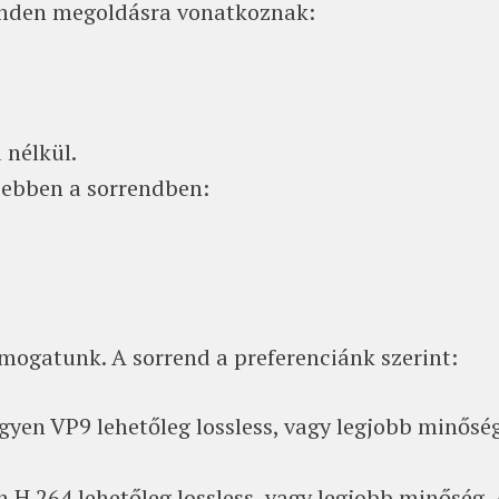
inden megoldásra vonatkoznak:
 nélkül.
t ebben a sorrendben:
mogatunk. A sorrend a preferenciánk szerint:
yen VP9 lehetőleg lossless, vagy legjobb minőség
 H.264 lehetőleg lossless, vagy legjobb minőség.