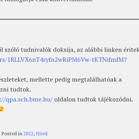
l szóló tudnivalók doksija, az alábbi linken éritek
olders/1RLLVX6nT4ryfn2wRiPM6Vw-tKTNifmfM?
észleteket, mellette pedig megtalálhatóak a
ozni tudtok.
://qpa.sch.bme.hu/
oldalon tudtok tájékozódni.
Posted in
,
2022
Hírek