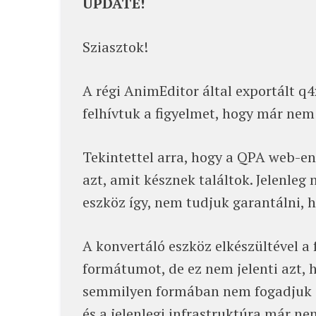
UPDATE!
Sziasztok!
A régi AnimEditor által exportált 
felhívtuk a figyelmet, hogy már nem 
Tekintettel arra, hogy a QPA web-en
azt, amit késznek találtok. Jelenle
eszköz így, nem tudjuk garantálni, 
A konvertáló eszköz elkészültével a 
formátumot, de ez nem jelenti azt, h
semmilyen formában nem fogadjuk el
és a jelenlegi infrastruktúra már n