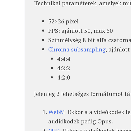
Technikai paraméterek, amelyek m
32×26 pixel
FPS: ajánlott 50, max 60
Színmélység 8 bit alfa csatorna
Chroma subsampling
, ajánlot
4:4:4
4:2:2
4:2:0
Jelenleg 2 lehetséges formátumot tá
WebM
Ekkor a a videókodek leg
audiókodek pedig Opus.
MP4
Ekkor a videókodek legyen