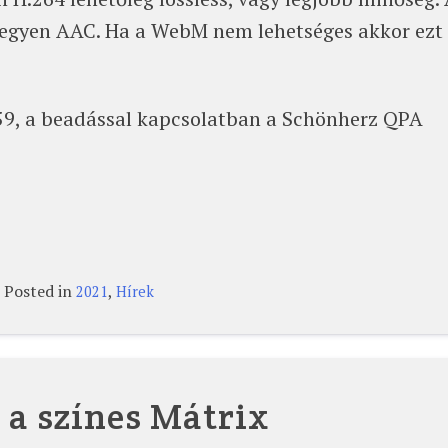
legyen AAC. Ha a WebM nem lehetséges akkor ezt
:59, a beadással kapcsolatban a Schönherz QPA
Posted in
,
2021
Hírek
s a színes Mátrix