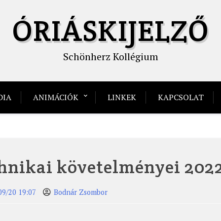
ÓRIÁSKIJELZŐ
Schönherz Kollégium
DIA
ANIMÁCIÓK
LINKEK
KAPCSOLAT
hnikai követelményei 202
09/20 19:07
Bodnár Zsombor