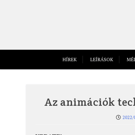
Skip
to
content
HÍREK
LEÍRÁSOK
MÉ
Az animációk tec
2022/