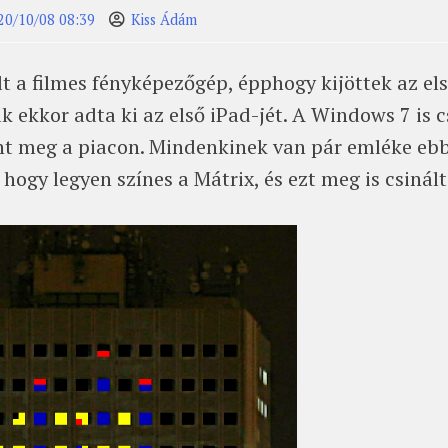
20/10/08 08:39
Kiss Ádám
t a filmes fényképezőgép, épphogy kijöttek az el
k ekkor adta ki az első iPad-jét. A Windows 7 is 
lent meg a piacon. Mindenkinek van pár emléke ebb
, hogy legyen színes a Mátrix, és ezt meg is csinál