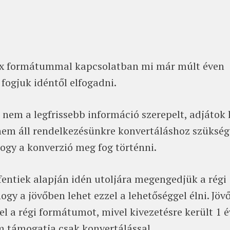
q4x formátummal kapcsolatban mi már múlt éven
fogjuk idéntől elfogadni.
 nem a legfrissebb információ szerepelt, adjátok 
g nem áll rendelkezésünkre konvertáláshoz szükség
hogy a konverzió meg fog történni.
fentiek alapján idén utoljára megengedjük a régi
ogy a jövőben lehet ezzel a lehetőséggel élni. Jöv
 a régi formátumot, mivel kivezetésre került 1 é
em támogatja csak konvertálással.