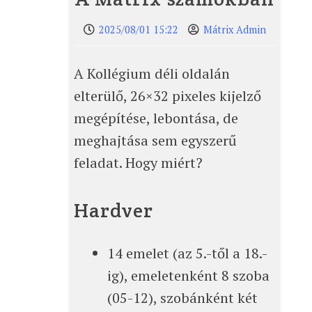
2025/08/01 15:22
Mátrix Admin
A Kollégium déli oldalán
elterülő, 26×32 pixeles kijelző
megépítése, lebontása, de
meghajtása sem egyszerű
feladat. Hogy miért?
Hardver
14 emelet (az 5.-től a 18.-
ig), emeletenként 8 szoba
(05-12), szobánként két