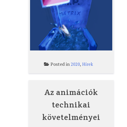
Posted in
,
2020
Hírek
Az animációk
technikai
követelményei