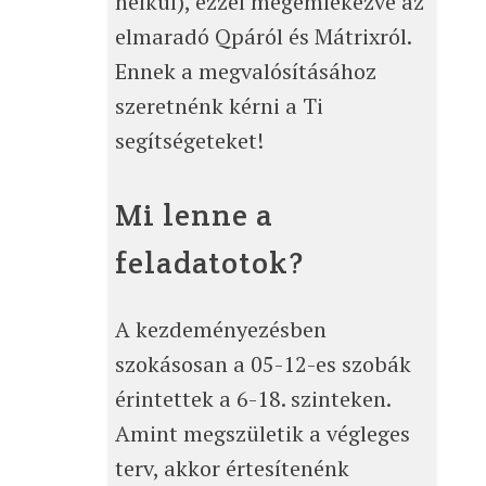
nélkül), ezzel megemlékezve az
elmaradó Qpáról és Mátrixról.
Ennek a megvalósításához
szeretnénk kérni a Ti
segítségeteket!
Mi lenne a
feladatotok?
A kezdeményezésben
szokásosan a 05-12-es szobák
érintettek a 6-18. szinteken.
Amint megszületik a végleges
terv, akkor értesítenénk