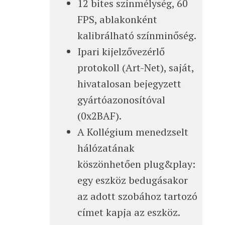
12 bites színmélység, 60
FPS, ablakonként
kalibrálható színminőség.
Ipari kijelzővezérlő
protokoll (Art-Net), saját,
hivatalosan bejegyzett
gyártóazonosítóval
(0x2BAF).
A Kollégium menedzselt
hálózatának
köszönhetően plug&play:
egy eszköz bedugásakor
az adott szobához tartozó
címet kapja az eszköz.