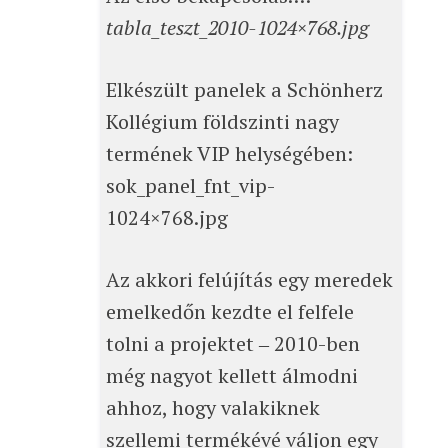
tabla_teszt_2010-1024×768.jpg
Elkészült panelek a Schönherz
Kollégium földszinti nagy
termének VIP helységében:
sok_panel_fnt_vip-
1024×768.jpg
Az akkori felújítás egy meredek
emelkedőn kezdte el felfele
tolni a projektet ‒ 2010-ben
még nagyot kellett álmodni
ahhoz, hogy valakiknek
szellemi termékévé váljon egy