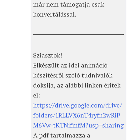
már nem támogatja csak
konvertálással.
Sziasztok!
Elkészült az idei animáció
készítésről szóló tudnivalók
doksija, az alábbi linken éritek
el:
https://drive.google.com/drive/
folders/1RLLVX6nT4ryfn2wRiP
M6Vw-tKTNifmfM?usp=sharing
A pdf tartalmazza a