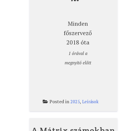
Minden
főszervező
2018 óta
1 órával a
megnyitó előtt
Posted in
,
2025
Leírások
A Mátrix számokban