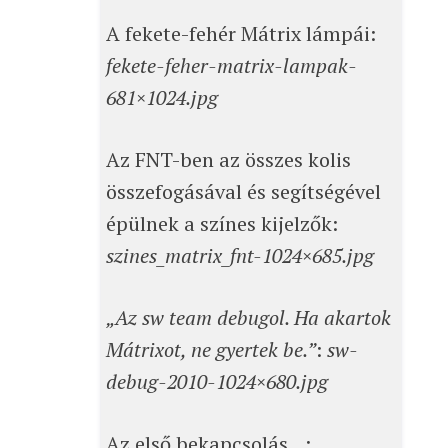
A fekete-fehér Mátrix lámpái:
fekete-feher-matrix-lampak-
681×1024.jpg
Az FNT-ben az összes kolis
összefogásával és segítségével
épülnek a színes kijelzők:
szines_matrix_fnt-1024×685.jpg
„Az sw team debugol. Ha akartok
Mátrixot, ne gyertek be.”
:
sw-
debug-2010-1024×680.jpg
Az első bekapcsolás…: