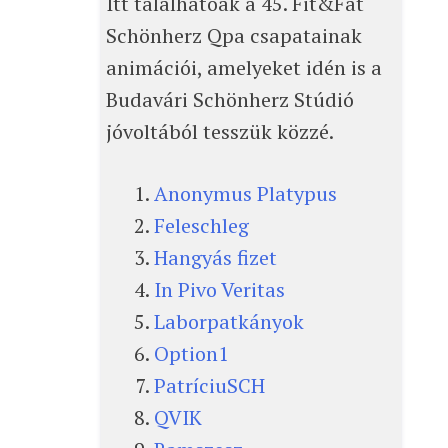
Itt találhatóak a 45. Fit&Fat
Schönherz Qpa csapatainak
animációi, amelyeket idén is a
Budavári Schönherz Stúdió
jóvoltából tesszük közzé.
Anonymus Platypus
Feleschleg
Hangyás fizet
In Pivo Veritas
Laborpatkányok
Option1
PatríciuSCH
QVIK