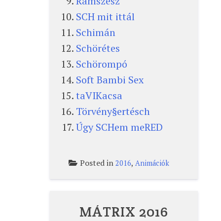
Ramszesz
SCH mit ittál
Schimán
Schörétes
Schörompó
Soft Bambi Sex
taVIKacsa
Törvény§ertésch
Úgy SCHem meRED
Posted in
,
2016
Animációk
MÁTRIX 2016