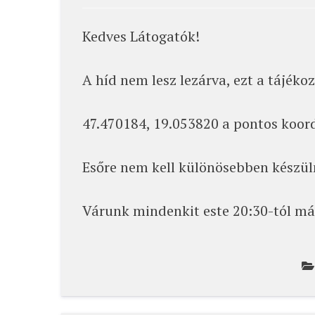
Kedves Látogatók!
A híd nem lesz lezárva, ezt a tájék
47.470184, 19.053820 a pontos koord
Esőre nem kell különösebben készüln
Várunk mindenkit este 20:30-tól má