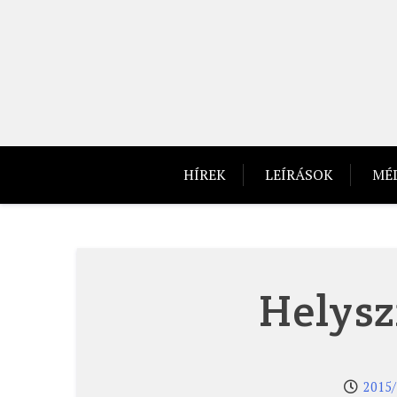
Skip
to
content
HÍREK
LEÍRÁSOK
MÉ
Helysz
2015/