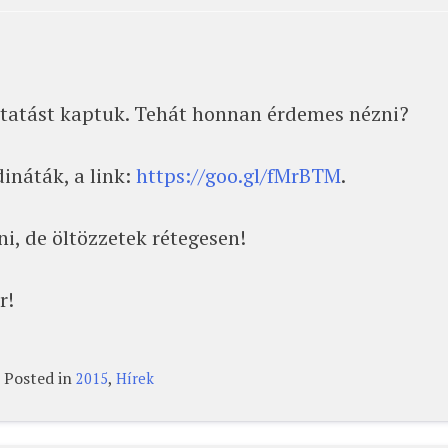
oztatást kaptuk. Tehát honnan érdemes nézni?
ináták, a link:
https://goo.gl/fMrBTM
.
i, de öltözzetek rétegesen!
r!
Posted in
,
2015
Hírek