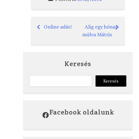
Online adás!
Alig egy hónap
Bejegyzés
múlva Mátrix
navigáció
Keresés
Keresés
Keresés
Facebook oldalunk
Facebook