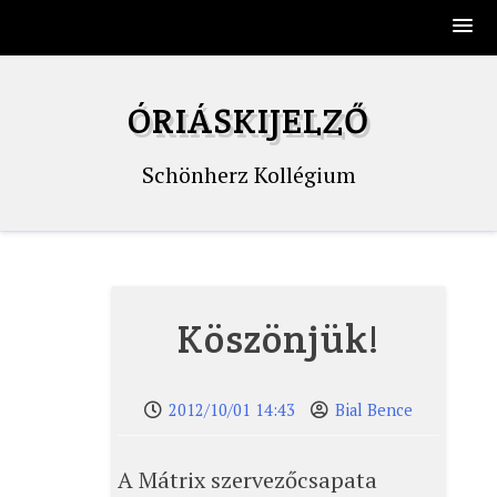
Skip
to
ÓRIÁSKIJELZŐ
content
Schönherz Kollégium
Köszönjük!
2012/10/01 14:43
Bial Bence
A Mátrix szervezőcsapata