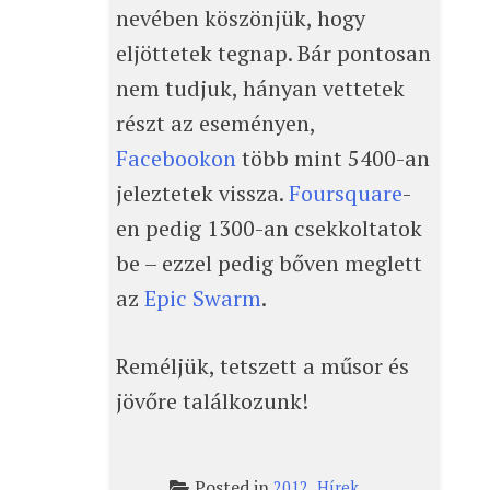
nevében köszönjük, hogy
eljöttetek tegnap. Bár pontosan
nem tudjuk, hányan vettetek
részt az eseményen,
Facebookon
több mint 5400-an
jeleztetek vissza.
Foursquare
-
en pedig 1300-an csekkoltatok
be – ezzel pedig bőven meglett
az
Epic Swarm
.
Reméljük, tetszett a műsor és
jövőre találkozunk!
Posted in
,
2012
Hírek