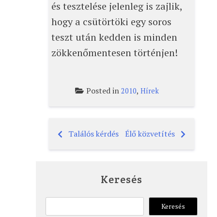
és tesztelése jelenleg is zajlik,
hogy a csütörtöki egy soros
teszt után kedden is minden
zökkenőmentesen történjen!
Posted in
,
2010
Hírek
Találós kérdés
Élő közvetítés
Bejegyzés
navigáció
Keresés
Keresés
Keresés