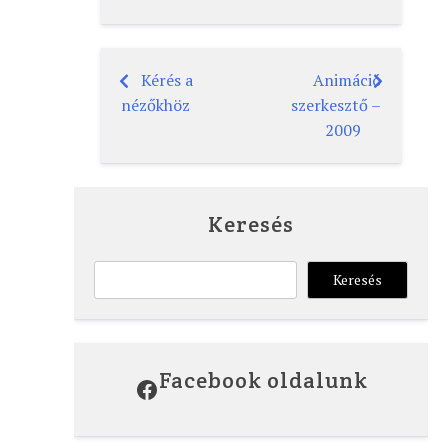
Kérés a
Animáció
Bejegyzés
nézőkhöz
szerkesztő –
navigáció
2009
Keresés
Keresés
Keresés
Facebook oldalunk
Facebook