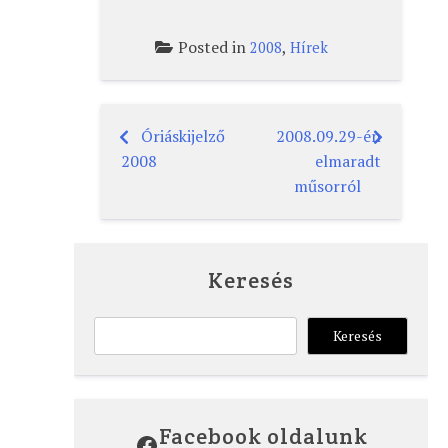
Posted in
,
2008
Hírek
Óriáskijelző
2008.09.29-én
Bejegyzés
2008
elmaradt
navigáció
műsorról
Keresés
Keresés
Keresés
Facebook oldalunk
Facebook