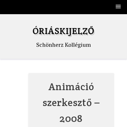
Skip
to
ÓRIÁSKIJELZŐ
content
Schönherz Kollégium
Animáció
szerkesztő –
2008